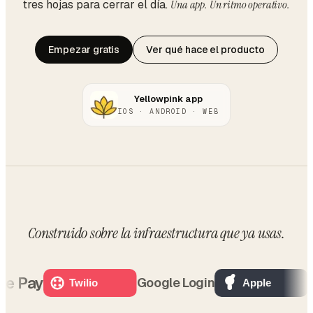
tres hojas para cerrar el día.
Una app. Un ritmo operativo.
Empezar gratis
Ver qué hace el producto
Yellowpink app
IOS · ANDROID · WEB
Construido sobre
la infraestructura que ya usas
.
 Pay
OP
Google Login