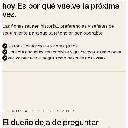
hoy. Es por qué vuelve la próxima
vez.
Las fichas reúnen historial, preferencias y señales de
seguimiento para que la retención sea operable.
Historial, preferencias y notas juntos
Conecta etiquetas, membresías y gift cards al mismo perfil
Vuelve práctico el seguimiento después de la visita
Hi Lily — your
Lily Chen
L
usual French is
VIP · 23 visits · $2,140 LTV
due around Apr 2.
Want me to hold
11am with Mia? 🌿
Gel · French
Allergy: lavender
Coffee, no sugar
Birthday Apr 14
Yes please!
HISTORIA 03 · REVENUE CLARITY
Booked.
Last service
Gel French · Mia · Mar 12
El dueño deja de preguntar
Confirmation sent.
☕ ready as always.
Last formula
OPI Funny Bunny + topcoat