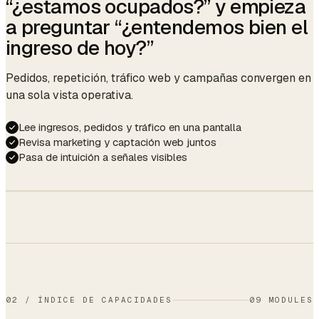
“¿estamos ocupados?” y empieza
auto · 09:14
a preguntar “¿entendemos bien el
Avg cycle
21 days
ingreso de hoy?”
Next due
Apr 02 (auto-reminder)
Gift balance
$45.00
Pedidos, repetición, tráfico web y campañas convergen en
una sola vista operativa.
Member
Gold · since Jun 2024
Lee ingresos, pedidos y tráfico en una pantalla
Revisa marketing y captación web juntos
Pasa de intuición a señales visibles
Members
50%
Storefront
$48,210
30%
SITE →
↑ 12.4%
Walk-ins
BOOKING
20%
14.2%
↑ 2.1 pp this
month
02
/
ÍNDICE DE CAPACIDADES
09 MODULES