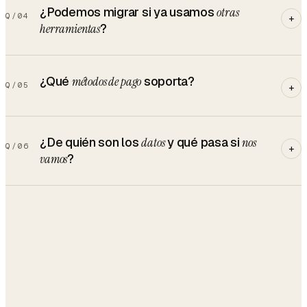
¿Podemos migrar si ya usamos
otras
Q/
04
+
herramientas
?
¿Qué
métodos de pago
soporta?
Q/
05
+
¿De quién son los
datos
y qué pasa si
nos
Q/
06
+
vamos
?