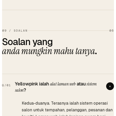
09
/
SOALAN
06
Soalan yang
.
anda mungkin mahu tanya
Yellowpink ialah
alat laman web
atau
sistem
Q/
01
+
salon
?
Kedua-duanya. Terasnya ialah sistem operasi
salon untuk tempahan, pelanggan, pesanan dan