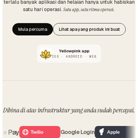
terlalu banyak aplikasi dan helaian hanya untuk habiskan
satu hari operasi.
Satu app, satu ritma operasi.
Mula percuma
Lihat apa yang produk ini buat
Yellowpink app
IOS · ANDROID · WEB
Dibina di atas
infrastruktur yang anda sudah percayai
.
 Pay
OP
Google Login