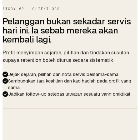
↑ 6% vs last week
STORY 02 · CLIENT OPS
Pelanggan bukan sekadar servis
hari ini. Ia sebab mereka akan
kembali lagi.
Profil menyimpan sejarah, pilihan dan tindakan susulan
supaya retention boleh diurus secara sistematik.
Jejak sejarah, pilihan dan nota servis bersama-sama
Sambungkan tag, keahlian dan kad hadiah pada profil yang
sama
Jadikan follow-up selepas lawatan sesuatu yang praktikal
Hi Lily — your
Lily Chen
L
usual French is
VIP · 23 visits · $2,140 LTV
due around Apr 2.
Want me to hold
11am with Mia? 🌿