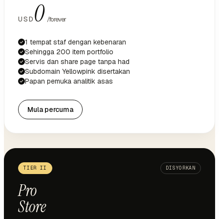
0
USD
/forever
1 tempat staf dengan kebenaran
Sehingga 200 item portfolio
Servis dan share page tanpa had
Subdomain Yellowpink disertakan
Papan pemuka analitik asas
Mula percuma
TIER II
DISYORKAN
Pro
Store