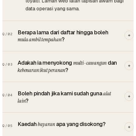
loyalti. Laman web ialah lapisan awam bagi
data operasi yang sama.
Berapa lama dari daftar hingga boleh
Q/
02
+
mula ambil tempahan
?
Adakah ia menyokong
multi-cawangan
dan
Q/
03
+
kebenaran ikut peranan
?
Boleh pindah jika kami sudah guna
alat
Q/
04
+
lain
?
Kaedah
bayaran
apa yang disokong?
Q/
05
+