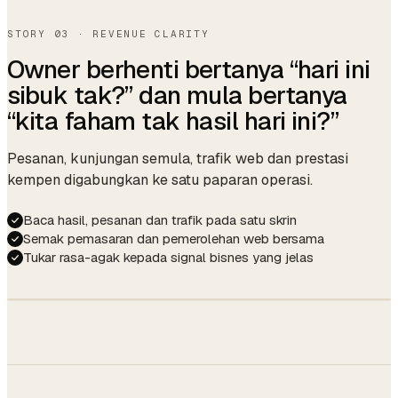
Gel · French
Allergy: lavender
Coffee, no sugar
Birthday Apr 14
Yes please!
STORY 03 · REVENUE CLARITY
Booked.
Last service
Gel French · Mia · Mar 12
Owner berhenti bertanya “hari ini
Confirmation sent.
☕ ready as always.
Last formula
OPI Funny Bunny + topcoat
sibuk tak?” dan mula bertanya
auto · 09:14
“kita faham tak hasil hari ini?”
Avg cycle
21 days
Next due
Apr 02 (auto-reminder)
Pesanan, kunjungan semula, trafik web dan prestasi
Gift balance
$45.00
kempen digabungkan ke satu paparan operasi.
Member
Gold · since Jun 2024
Baca hasil, pesanan dan trafik pada satu skrin
Semak pemasaran dan pemerolehan web bersama
Tukar rasa-agak kepada signal bisnes yang jelas
Members
50%
Storefront
$48,210
30%
SITE →
↑ 12.4%
Walk-ins
BOOKING
20%
14.2%
↑ 2.1 pp this