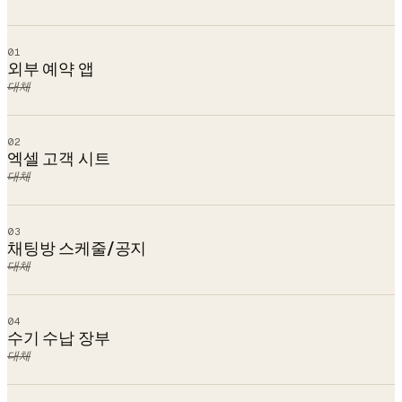
01
외부 예약 앱
대체
02
엑셀 고객 시트
대체
03
채팅방 스케줄/공지
대체
04
수기 수납 장부
대체