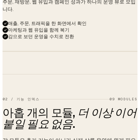
주문, 재방문, 웹 유입과 캠페인 성과가 하나의 운영 뷰로 모입
Gift balance
$45.00
니다.
Member
Gold · since Jun 2024
매출, 주문, 트래픽을 한 화면에서 확인
마케팅과 웹 유입을 함께 복기
감으로 보던 운영을 수치로 전환
Members
50%
Storefront
$48,210
30%
SITE →
↑ 12.4%
Walk-ins
BOOKING
20%
14.2%
↑ 2.1 pp this
month
02
/
기능 인덱스
09 MODULES
아홉 개의 모듈,
더 이상 이어
.
붙일 필요 없음