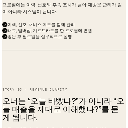
프로필에는 이력, 선호와 후속 조치가 남아 재방문 관리가 감
이 아니라 시스템이 됩니다.
이력, 선호, 서비스 메모를 함께 관리
태그, 멤버십, 기프트카드를 한 프로필에 연결
방문 후 팔로업을 실무적으로 실행
Hi Lily — your
Lily Chen
L
usual French is
VIP · 23 visits · $2,140 LTV
due around Apr 2.
Want me to hold
11am with Mia? 🌿
Gel · French
Allergy: lavender
Coffee, no sugar
Birthday Apr 14
Yes please!
STORY 03 · REVENUE CLARITY
Booked.
Last service
Gel French · Mia · Mar 12
오너는 “오늘 바빴나?”가 아니라 “오
Confirmation sent.
☕ ready as always.
Last formula
OPI Funny Bunny + topcoat
늘 매출을 제대로 이해했나?”를 묻
auto · 09:14
게 됩니다.
Avg cycle
21 days
Next due
Apr 02 (auto-reminder)